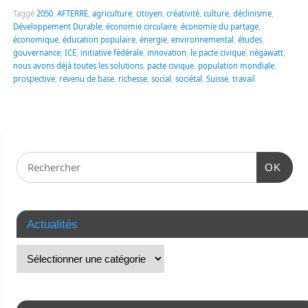
Taggé
2050
,
AFTERRE
,
agriculture
,
citoyen
,
créativité
,
culture
,
déclinisme
,
Développement Durable
,
économie circulaire
,
économie du partage
,
économique
,
éducation populaire
,
énergie
,
environnemental
,
études
,
gouvernance
,
ICE
,
initiative fédérale
,
innovation
,
le pacte civique
,
négawatt
,
nous avons déjà toutes les solutions
,
pacte civique
,
population mondiale
,
prospective
,
revenu de base
,
richesse
,
social
,
sociétal
,
Suisse
,
travail
OK
Actualités