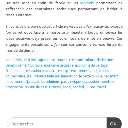
D’autres sont en train de fabriquer les
logiciels
permettant de
s’affranchir des contraintes techniques permettant de brider le
réseau Internet
En conclusion, bien que cet article ne vise pas à l’exhaustivité, lorsque
l’on se retrouve face à la morosité ambiante, il faut promouvoir les
idées positives déjà présentes et en cours de mise en oeuvre. Ces
engagements positifs sont, j’en suis convaincu, le terreau fertile du
monde de demain.
Taggé
2050
,
AFTERRE
,
agriculture
,
citoyen
,
créativité
,
culture
,
déclinisme
,
Développement Durable
,
économie circulaire
,
économie du partage
,
économique
,
éducation populaire
,
énergie
,
environnemental
,
études
,
gouvernance
,
ICE
,
initiative fédérale
,
innovation
,
le pacte civique
,
négawatt
,
nous avons déjà toutes les solutions
,
pacte civique
,
population mondiale
,
prospective
,
revenu de base
,
richesse
,
social
,
sociétal
,
Suisse
,
travail
OK