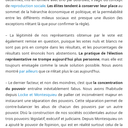
de
reproduction sociale
.
Les élites tendent à conserver leur place
au
sommet de la hiérarchie économique et politique, et la perméabilité
entre les différents milieux sociaux est presque une illusion (les
exceptions n’étant là que pour confirmer la règle).
– La légitimité de nos représentants obtenue par le vote est
également remise en question, puisque les votes nuls et blancs ne
sont pas pris en compte dans les résultats, et les pourcentages de
résultats sont énoncés hors abstentions.
La pratique de l’élection
représentative ne trompe aujourd’hui plus personne
, mais elle est
toujours envisagée comme la seule solution possible. Nous avons
montré
par ailleurs
que ce n’était plus le cas aujourd’hui.
– Le dernier facteur, et non des moindres, c’est que
la concentration
du pouvoir
entraîne inévitablement l’abus. Nous avons l’habitude
depuis
Locke et Montesquieu
de pallier cet inconvénient majeur en
instaurant une séparation des pouvoirs. Cette séparation permet de
contre-balancer les abus de chacun des pouvoirs par un autre
pouvoir. D’où la construction de nos sociétés occidentales autour de
trois pouvoirs: législatif, exécutif et judiciaire. Depuis Montesquieu on
a ajouté le pouvoir de l’opinion, qui est en réalité surtout celui de la