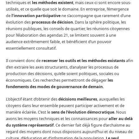
techniques et
les méthodes existent
, mais ceux-ci sont encore sous-
utilisés, et ce quelle que soit le domaine. En entreprise, l’émergence
de
l’innovation participative
ne s’accompagne que rarement d’une
évolution des
processus de décision
. Dans la sphère politique, les
réunions publiques, les conseils de quartier, les réunions citoyennes
pour l’élaboration des agendas 21, se limitent souvent à une
audience extrêmement faible, et bénéficient d’un pouvoir
essentiellement consultatif.
Il convient donc de
recenser les outils et les méthodes existants
afin
d’en extraire les axes structurants, d’analyser les processus de
production des décisions, qu’elle soient politiques, sociales ou
économiques. Ces recherches permettront de dégager
les
fondements des modes de gouvernance de demain
.
L’objectif étant d’obtenir des
décisions meilleures
, auxquelles les
citoyens dans leur ensemble peuvent participer activement et de
manière éclairée. C’est le
sens de l’évolution démocratique
. Nous
avons les moyens techniques et les connaissances pour
aller au delà
du système représentatif
. Ce dernier fait déjà figure d’archaïsme au
regard des moyens dont nous disposons aujourd’hui et du niveau de
culture, d’éducation et d’information de la population.
Le seul