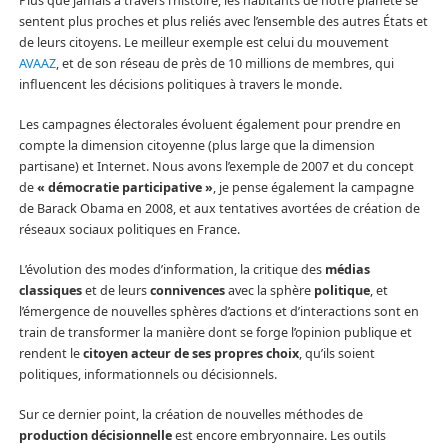
Plus que jamais à travers l’histoire, les habitants de notre planète se
sentent plus proches et plus reliés avec l’ensemble des autres États et
de leurs citoyens. Le meilleur exemple est celui du mouvement
AVAAZ
, et de son réseau de près de 10 millions de membres, qui
influencent les décisions politiques à travers le monde.
Les campagnes électorales évoluent également pour prendre en
compte la dimension citoyenne (plus large que la dimension
partisane) et Internet. Nous avons l’exemple de 2007 et du concept
de
« démocratie participative »
, je pense également la campagne
de Barack Obama en 2008, et aux tentatives avortées de création de
réseaux sociaux politiques en France.
L’évolution des modes d’information, la critique des
médias
classiques
et de leurs
connivences
avec la sphère
politique
, et
l’émergence de nouvelles sphères d’actions et d’interactions sont en
train de transformer la manière dont se forge l’opinion publique et
rendent le
citoyen acteur de ses propres choix
, qu’ils soient
politiques, informationnels ou décisionnels.
Sur ce dernier point, la création de nouvelles méthodes de
production décisionnelle
est encore embryonnaire. Les outils