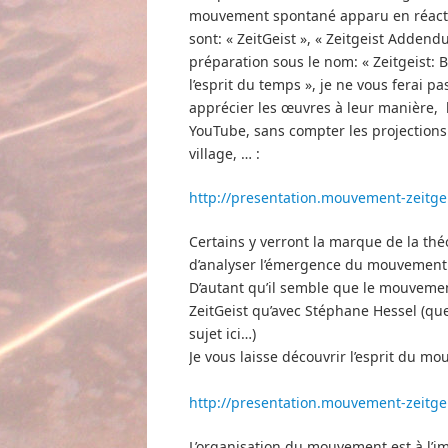
mouvement spontané apparu en réaction 
sont: « ZeitGeist », « Zeitgeist Addend
préparation sous le nom: « Zeitgeist: B
l’esprit du temps », je ne vous ferai p
apprécier les œuvres à leur manière, le
YouTube, sans compter les projections p
village, … :
http://presentation.mouvement-zeitgeis
Certains y verront la marque de la théo
d’analyser l’émergence du mouvement 
D’autant qu’il semble que le mouvemen
ZeitGeist qu’avec Stéphane Hessel (que
sujet ici…)
Je vous laisse découvrir l’esprit du 
http://presentation.mouvement-zeitgei
L’organisation du mouvement est à l’i