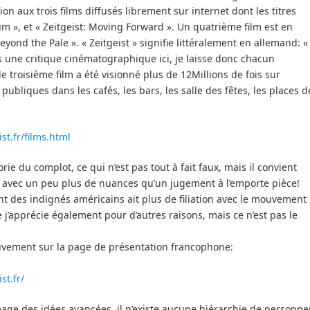
aux trois films diffusés librement sur internet dont les titres
um », et « Zeitgeist: Moving Forward ». Un quatrième film est en
eyond the Pale ». « Zeitgeist » signifie littéralement en allemand: «
as une critique cinématographique ici, je laisse donc chacun
 troisième film a été visionné plus de 12Millions de fois sur
ubliques dans les cafés, les bars, les salle des fêtes, les places d
t.fr/films.html
rie du complot, ce qui n’est pas tout à fait faux, mais il convient
avec un peu plus de nuances qu’un jugement à l’emporte pièce!
t des indignés américains ait plus de filiation avec le mouvement
 j’apprécie également pour d’autres raisons, mais ce n’est pas le
mouvement sur la page de présentation francophone:
st.fr/
mage des idées avancées, il n’existe aucune hiérarchie de personne