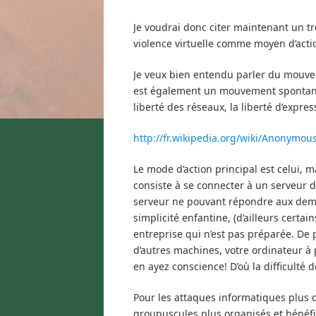
Je voudrai donc citer maintenant un tro
violence virtuelle comme moyen d’acti
Je veux bien entendu parler du mouv
est également un mouvement spontané, 
liberté des réseaux, la liberté d’express
http://fr.wikipedia.org/wiki/Anonymo
Le mode d’action principal est celui,
consiste à se connecter à un serveur
serveur ne pouvant répondre aux demand
simplicité enfantine, (d’ailleurs cert
entreprise qui n’est pas préparée. De
d’autres machines, votre ordinateur à
en ayez conscience! D’où la difficulté 
Pour les attaques informatiques plus c
groupuscules plus organisés et bénéfi