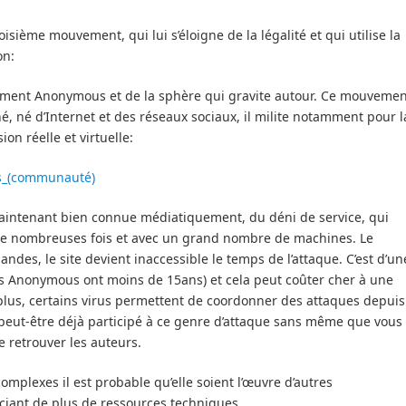
isième mouvement, qui lui s’éloigne de la légalité et qui utilise la
on:
ement Anonymous et de la sphère qui gravite autour. Ce mouvemen
né d’Internet et des réseaux sociaux, il milite notamment pour l
ion réelle et virtuelle:
us_(communauté)
 maintenant bien connue médiatiquement, du déni de service, qui
 de nombreuses fois et avec un grand nombre de machines. Le
es, le site devient inaccessible le temps de l’attaque. C’est d’un
ains Anonymous ont moins de 15ans) et cela peut coûter cher à une
 plus, certains virus permettent de coordonner des attaques depuis
 peut-être déjà participé à ce genre d’attaque sans même que vous
de retrouver les auteurs.
omplexes il est probable qu’elle soient l’œuvre d’autres
ciant de plus de ressources techniques.