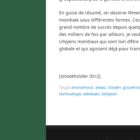
En guise de résumé, on observe l’émer
mondiale sous différentes formes. Ces 
grand nombre de succès depuis quelques 
des milliers de fois par ailleurs. Je
citoyens mondiaux qui sont loin d’êtr
globale et qui agissent déjà pour tra
[smoothslider ID=2]
Taggé
anonymous
,
avaaz
,
citoyen
,
gouvern
technologie
,
wikileaks
,
zeitgeist