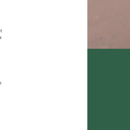
t
a
e