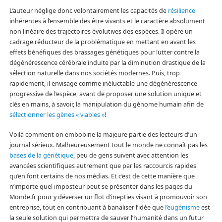
L’auteur néglige donc volontairement les capacités de
résilience
inhérentes à l’ensemble des être vivants et le caractère absolument
non linéaire des trajectoires évolutives des espèces. Il opère un
cadrage réducteur de la problématique en mettant en avant les
effets bénéfiques des brassages génétiques pour lutter contre la
dégénérescence cérébrale induite par la diminution drastique de la
sélection naturelle dans nos sociétés modernes. Puis, trop
rapidement, il envisage comme inéluctable une dégénérescence
progressive de l’espèce, avant de proposer une solution unique et
clés en mains, à savoir, la manipulation du génome humain afin de
sélectionner les gènes « viables »
!
Voilà comment on embobine la majeure partie des lecteurs d’un
journal sérieux. Malheureusement tout le monde ne connaît pas les
bases de la génétique
, peu de gens suivent avec attention les
avancées scientifiques autrement que par les raccourcis rapides
qu’en font certains de nos médias. Et c’est de cette manière que
n’importe quel imposteur peut se présenter dans les pages du
Monde.fr pour y déverser un flot d’inepties visant à promouvoir son
entreprise, tout en contribuant à banaliser l’idée que
l’eugénisme
est
la seule solution qui permettra de sauver l’humanité dans un futur