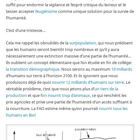
suffit pour endormir la vigilance et l’esprit critique du lecteur et le
laisser accepter
l’eugénisme
comme unique solution pour la survie de
l’humanité.
C’est d’une tristesse…
Cela me rappel les obnubilés de la
surpopulation
, qui nous prédisent
que les humains seront bientôt trop nombreux et qu’il y aura
nécessairement une extinction massive d’une partie de l’humanité…
Ils oublient un concept élémentaire que l’on étudie en fin de collège:
la transition démographique
. Nous serons au maximum
10 milliards
d’humains sur terre à l’horizon 2100. Et ils ignorent que nous
produisons déjà de quoi
nourrir 12 milliards d’humains sur terre
. Le
véritable problème, c’est que nous jetons plus d’
un tiers de la
production
et que l’
on nourrit trop d’animaux
, ce qui renchérit les
prix agricoles et prive une partie de l’humanité d’un accès suffisant à
la nourriture. La FAO estime même qu’on pourrait
nourrir tous les
humains en Bio
!