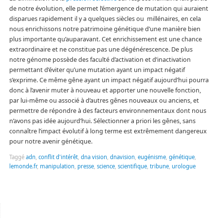
de notre évolution, elle permet l’émergence de mutation qui auraient
disparues rapidement il y a quelques siècles ou millénaires, en cela
nous enrichissons notre patrimoine génétique d’une manière bien
plus importante qu’auparavant. Cet enrichissement est une chance
extraordinaire et ne constitue pas une dégénérescence. De plus
notre génome possède des faculté d’activation et d’inactivation
permettant d’éviter qu’une mutation ayant un impact négatif
s’exprime. Ce même gêne ayant un impact négatif aujourd’hui pourra
donc à l’avenir muter à nouveau et apporter une nouvelle fonction,
par lui-même ou associé à d’autres gênes nouveaux ou anciens, et
permettre de répondre à des facteurs environnementaux dont nous
n’avons pas idée aujourd’hui. Sélectionner a priori les gênes, sans
connaître l’impact évolutif à long terme est extrêmement dangereux
pour notre avenir génétique.
Taggé
adn
,
conflit d'intérêt
,
dna vision
,
dnavision
,
eugénisme
,
génétique
,
lemonde.fr
,
manipulation
,
presse
,
science
,
scientifique
,
tribune
,
urologue