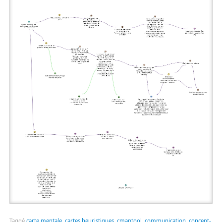
Taggé
carte mentale
,
cartes heuristiques
,
cmaptool
,
communication
,
concept-