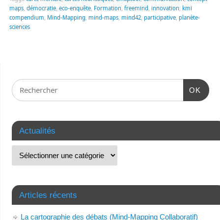
maps
,
démocratie
,
eco-enquête
,
Formation
,
freemind
,
innovation
,
kmi
compendium
,
Mind-Mapping
,
mind-maps
,
mind42
,
participative
,
planète-
sciences
OK
Actualités
Articles récents
La cartographie des débats (Mind-Mapping Collaboratif)