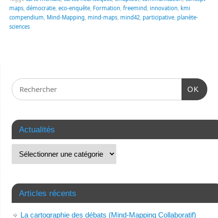
maps
,
démocratie
,
eco-enquête
,
Formation
,
freemind
,
innovation
,
kmi
compendium
,
Mind-Mapping
,
mind-maps
,
mind42
,
participative
,
planète-
sciences
OK
Actualités
Articles récents
La cartographie des débats (Mind-Mapping Collaboratif)