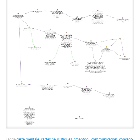
Taggé
carte mentale
,
cartes heuristiques
,
cmaptool
,
communication
,
concept-