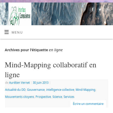
MENU
en ligne
Archives pour l'étiquette
Mind-Mapping collaboratif en
ligne
de
Aurélien Vernet
|
30 juin 2013
|
Actualité du DD
,
Gouvernance
,
intelligence collective
,
Mind-Mapping
,
Mouvements citoyens
,
Prospective
,
Science
,
Services
Écrire un commentaire