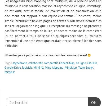
Les usages du Mind-Mapping sont multiples, de la prise de notes en
réunion à la collaboration massive et asynchrone en ligne. L’avantage
de cet outil, c’est la facilité de réalisation et de transmission d’un
document par rapport à son équivalent textuel. Une carte, même
simple, prendrait plusieurs pages de textes si l’on devait détailler les
liens et l’organisation logique. Le récepteur du message ne prendrait
pas forcément le temps de le lire, et encore moins de le compléter!
Ici, on permet à tous de saisir en quelques secondes ou minutes
l’ensemble d’une problématique, et d’ajouter sa pierre à l’édifice sans
difficulté!
N’hésitez pas à partager vos cartes dans les commentaires!
Taggé
asynchrone
,
collaboratif
,
comparatif
,
Conept-Map
,
en ligne
,
Git-Hub
,
Google Drive
,
logiciels
,
Mind 42
,
Mind-Mapping
,
MindMup
,
Team-Speak
,
zeitgeist
OK